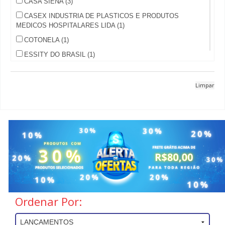
CASA SIENA (3)
CASEX INDUSTRIA DE PLASTICOS E PRODUTOS
MEDICOS HOSPITALARES LIDA (1)
COTONELA (1)
ESSITY DO BRASIL (1)
HILLO (3)
HYGIELINE IND E COM LTDA (1)
Limpar
IGISERVICE (3)
INCOFRAL (1)
JOHNSON & JOHNSON (9)
KIMBERLY CLARK (8)
LOLLY (1)
MARDAM (2)
OLLÉA (1)
Ordenar Por:
POWER SAVE INDUSTRIA (5)
PROCTER & GAMBLE (11)