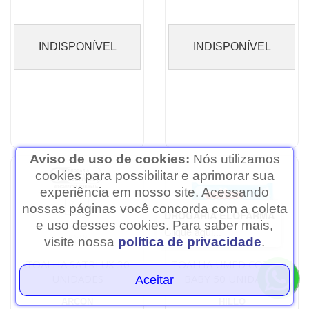
INDISPONÍVEL
INDISPONÍVEL
Aviso de uso de cookies:
Nós utilizamos
cookies para possibilitar e aprimorar sua
experiência em nosso site. Acessando
nossas páginas você concorda com a coleta
DROGARIA ELOFARMA
e uso desses cookies. Para saber mais,
Clique aqui...
visite nossa
política de privacidade
.
TOALHA SATRLUX 30
TOALHA UMED COTTON
UNIDADES
BABY 50 UNIDADES
Aceitar
TOALHA PLENITUD
ARCON
HILLO